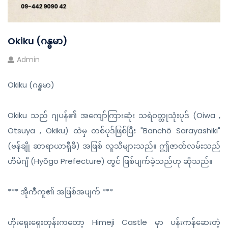
Okiku (ဂန္ဓမာ)
Admin
Okiku (ဂန္ဓမာ)
Okiku သည် ဂျပန်၏ အကျော်ကြားဆုံး သရဲဝတ္ထုသုံးပုဒ် (Oiwa ,
Otsuya , Okiku) ထဲမှ တစ်ပုဒ်ဖြစ်ပြီး "Banchō Sarayashiki"
(ဗန်ချို ဆာရာယာရှီခိ) အဖြစ် လူသိများသည်။ ဤဇာတ်လမ်းသည်
ဟီမဲဂျီ (Hyōgo Prefecture) တွင် ဖြစ်ပျက်ခဲ့သည်ဟု ဆိုသည်။
*** အိုကီကူ၏ အဖြစ်အပျက် ***
ဟိုးရှေးရှေးတုန်းကတော့ Himeji Castle မှာ ပန်းကန်ဆေးတဲ့