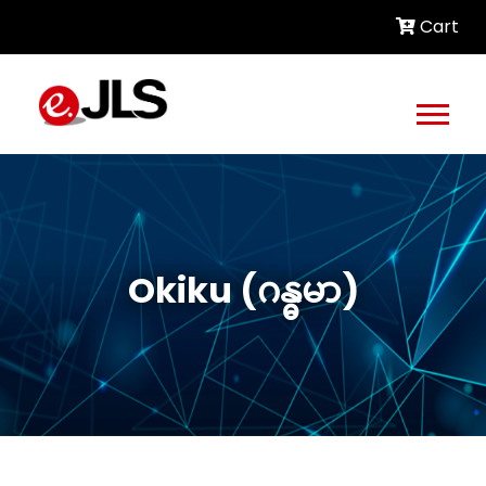
Cart
Okiku (ဂန္ဓမာ)