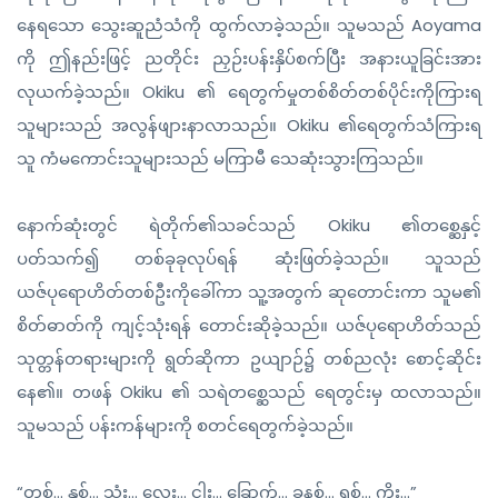
နေရသော သွေးဆူညံသံကို ထွက်လာခဲ့သည်။ သူမသည် Aoyama
ကို ဤနည်းဖြင့် ညတိုင်း ညှဉ်းပန်းနှိပ်စက်ပြီး အနားယူခြင်းအား
လုယက်ခဲ့သည်။ Okiku ၏ ရေတွက်မှုတစ်စိတ်တစ်ပိုင်းကိုကြားရ
သူများသည် အလွန်ဖျားနာလာသည်။ Okiku ၏ရေတွက်သံကြားရ
သူ ကံမကောင်းသူများသည် မကြာမီ သေဆုံးသွားကြသည်။
နောက်ဆုံးတွင် ရဲတိုက်၏သခင်သည် Okiku ၏တစ္ဆေနှင့်
ပတ်သက်၍ တစ်ခုခုလုပ်ရန် ဆုံးဖြတ်ခဲ့သည်။ သူသည်
ယဇ်ပုရောဟိတ်တစ်ဦးကိုခေါ်ကာ သူ့အတွက် ဆုတောင်းကာ သူမ၏
စိတ်ဓာတ်ကို ကျင့်သုံးရန် တောင်းဆိုခဲ့သည်။ ယဇ်ပုရောဟိတ်သည်
သုတ္တန်တရားများကို ရွတ်ဆိုကာ ဥယျာဉ်၌ တစ်ညလုံး စောင့်ဆိုင်း
နေ၏။ တဖန် Okiku ၏ သရဲတစ္ဆေသည် ရေတွင်းမှ ထလာသည်။
သူမသည် ပန်းကန်များကို စတင်ရေတွက်ခဲ့သည်။
“တစ်… နှစ်… သုံး… လေး… ငါး… ခြောက်… ခုနစ်… ရှစ်… ကိုး…”