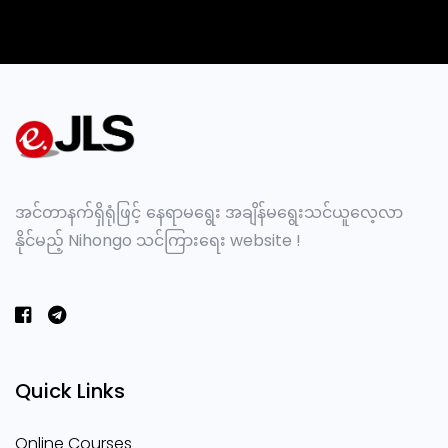
အင်တာနက်ရှိရုံဖြင့် နေရာမရွေး အချိန်မရွေးသင်ယူလေ့လာ
နိုင်မည့် Nihongo သင်ကြားရေး website !
Quick Links
Online Courses