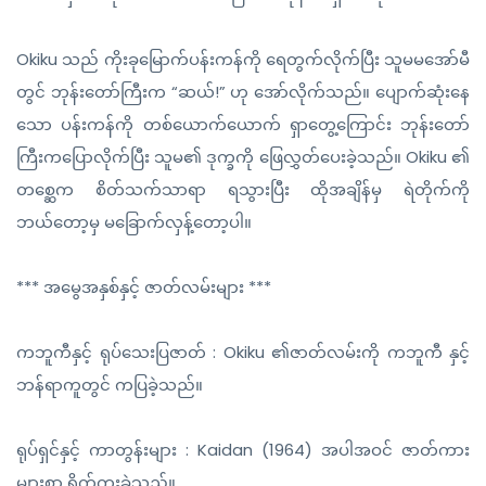
Okiku သည် ကိုးခုမြောက်ပန်းကန်ကို ရေတွက်လိုက်ပြီး သူမမအော်မီ
တွင် ဘုန်းတော်ကြီးက “ဆယ်!” ဟု အော်လိုက်သည်။ ပျောက်ဆုံးနေ
သော ပန်းကန်ကို တစ်ယောက်ယောက် ရှာတွေ့ကြောင်း ဘုန်းတော်
ကြီးကပြောလိုက်ပြီး သူမ၏ ဒုက္ခကို ဖြေလွှတ်ပေးခဲ့သည်။ Okiku ၏
တစ္ဆေက စိတ်သက်သာရာ ရသွားပြီး ထိုအချိန်မှ ရဲတိုက်ကို
ဘယ်တော့မှ မခြောက်လှန့်တော့ပါ။
*** အမွေအနှစ်နှင့် ဇာတ်လမ်းများ ***
ကဘူကီနှင့် ရုပ်သေးပြဇာတ် : Okiku ၏ဇာတ်လမ်းကို ကဘူကီ နှင့်
ဘန်ရာကူတွင် ကပြခဲ့သည်။
ရုပ်ရှင်နှင့် ကာတွန်းများ : Kaidan (1964) အပါအဝင် ဇာတ်ကား
များစွာ ရိုက်ကူးခဲ့သည်။