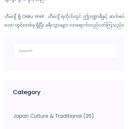
ဟီမဲဂျီ ရှိ Okiku Well : ဟီမဲဂျီ ရဲတိုက်တွင် ဤဒဏ္ဍာရီနှင့် ဆက်စပ်
သော တွင်းတစ်ခု ရှိပြီး ခရီးသွားများ လာရောက်လည်ပတ်ကြသည်။
Category
Japan Culture & Traditional
(26)