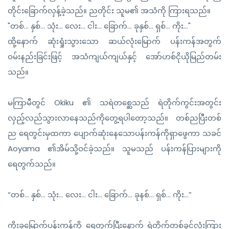
တိုင်းခြောက်လှန့်ခဲ့သည်။ ညတိုင်း သူမ၏ အသံကို ကြားရသည်။
"တစ်... နှစ်... သုံး... လေး... ငါး... ခြောက်... ခုနှစ်... ရှစ်... ကိုး..."
ထို့နောက် ဆုံးရှုံးသွားသော ဆယ်လုံးမြောက် ပန်းကန်အတွက်
ဝမ်းနည်းခြင်းဖြင့် အသံကျယ်ကျယ်နှင့် အော်ဟစ်ငိုယိုမြည်တမ်း
သည်။
မကြာမီတွင် Okiku ၏ သရဲတစ္ဆေသည် ရဲတိုက်ကွင်းအတွင်း
လှည့်လည်သွားလာနေသည်ကိုတွေ့ရပါတော့သည်။ တစ်ညပြီးတစ်
ည ရေတွင်းမှထကာ ပျောက်ဆုံးနေသောပန်းကန်ကိုရှာဖွေကာ သခင်
Aoyama ၏အိမ်သို့ဝင်ခဲ့သည်။ သူမသည် ပန်းကန်ပြားများကို
ရေတွက်သည်။
“တစ်… နှစ်… သုံး… လေး… ငါး… ခြောက်… ခုနစ်… ရှစ်… ကိုး…”
ကိုးခုမြောက်ပန်းကန်ကို ရေတွက်ပြီးနောက် ရဲတိုက်တစ်ခွင်လုံးကြား