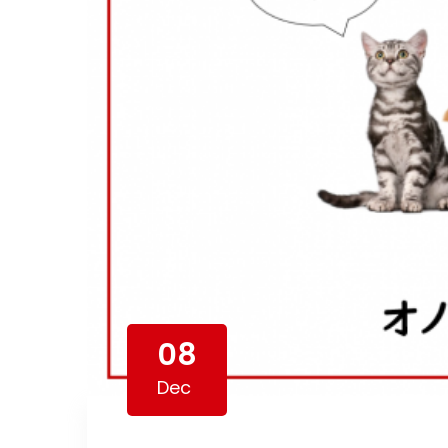
08
Dec