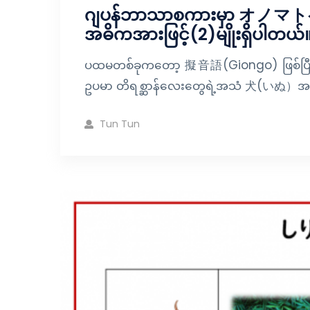
ဂျပန်ဘာသာစကားမှာ オノマトペ အ
အဓိကအားဖြင့်(2)မျိုးရှိပါတယ်
ပထမတစ်ခုကတော့ 擬音語(Giongo) ဖြစ်ပြီ
ဥပမာ တိရစ္ဆာန်လေးတွေရဲ့အသံ 犬(いぬ）အသ
Tun Tun