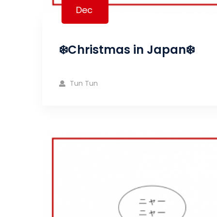
Dec
❄️Christmas in Japan❄️
Tun Tun