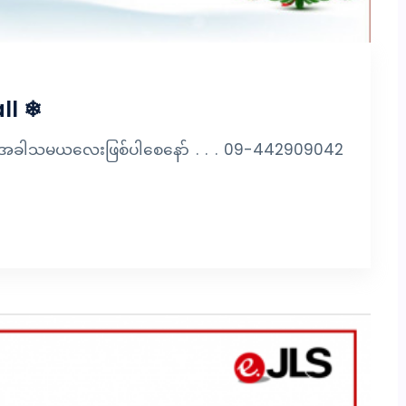
ll ❄
ျိန်အခါသမယလေးဖြစ်ပါစေနော် . . . 09-442909042