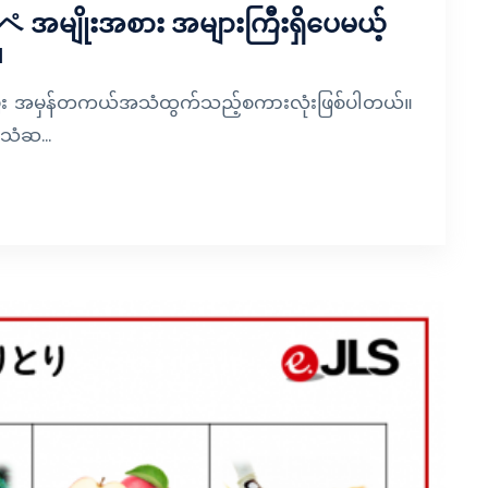
မျိုးအစား အများကြီးရှိပေမယ့်
။
း အမှန်တကယ်အသံထွက်သည့်စကားလုံးဖြစ်ပါတယ်။
ံဆ...